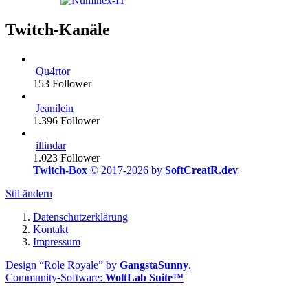
Twitch-Kanäle
Qu4rtor
153
Follower
Jeanilein
1.396
Follower
illindar
1.023
Follower
Twitch-Box
© 2017-2026 by
SoftCreatR.dev
Stil ändern
Datenschutzerklärung
Kontakt
Impressum
Design “Role Royale” by
GangstaSunny
.
Community-Software:
WoltLab Suite™