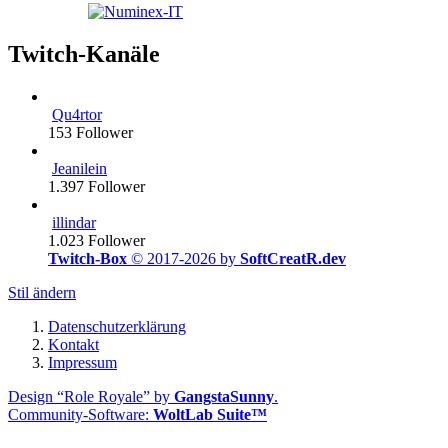
Twitch-Kanäle
Qu4rtor
153
Follower
Jeanilein
1.397
Follower
illindar
1.023
Follower
Twitch-Box
© 2017-2026 by
SoftCreatR.dev
Stil ändern
Datenschutzerklärung
Kontakt
Impressum
Design “Role Royale” by
GangstaSunny
.
Community-Software:
WoltLab Suite™