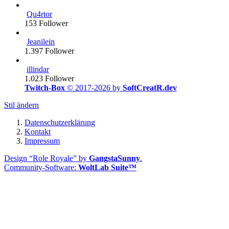
Qu4rtor
153
Follower
Jeanilein
1.397
Follower
illindar
1.023
Follower
Twitch-Box
© 2017-2026 by
SoftCreatR.dev
Stil ändern
Datenschutzerklärung
Kontakt
Impressum
Design “Role Royale” by
GangstaSunny
.
Community-Software:
WoltLab Suite™