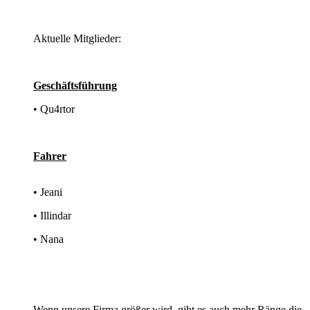
Aktuelle Mitglieder:
Geschäftsführung
• Qu4rtor
Fahrer
• Jeani
• Illindar
• Nana
Wenn unsere Firma größer wird, gibt es auch mehr Ränge die