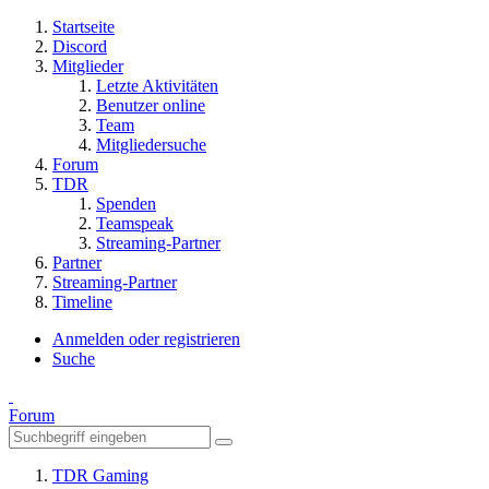
Startseite
Discord
Mitglieder
Letzte Aktivitäten
Benutzer online
Team
Mitgliedersuche
Forum
TDR
Spenden
Teamspeak
Streaming-Partner
Partner
Streaming-Partner
Timeline
Anmelden oder registrieren
Suche
Forum
TDR Gaming